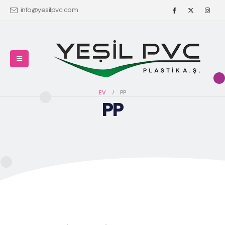
info@yesilpvc.com
EV
PP
PP