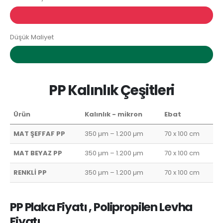
Düşük Maliyet
PP Kalınlık Çeşitleri
Ürün
Kalınlık - mikron
Ebat
MAT ŞEFFAF PP
350 µm – 1.200 µm
70 x 100 cm
MAT BEYAZ PP
350 µm – 1.200 µm
70 x 100 cm
RENKLİ PP
350 µm – 1.200 µm
70 x 100 cm
PP Plaka Fiyatı , Polipropilen Levha
Fiyatı