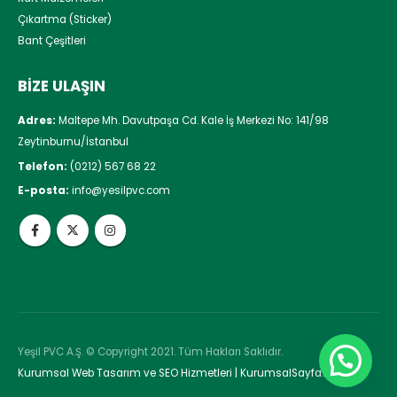
Çıkartma (Sticker)
Bant Çeşitleri
BIZE ULAŞIN
Adres:
Maltepe Mh. Davutpaşa Cd. Kale İş Merkezi No: 141/98
Zeytinburnu/İstanbul
Telefon:
(0212) 567 68 22
E-posta:
info@yesilpvc.com
Yeşil PVC A.Ş. © Copyright 2021. Tüm Hakları Saklıdır.
Kurumsal Web Tasarım ve SEO Hizmetleri | KurumsalSayfa.com