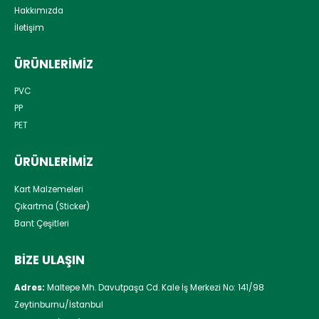
Hakkımızda
İletişim
ÜRÜNLERIMIZ
PVC
PP
PET
ÜRÜNLERIMIZ
Kart Malzemeleri
Çıkartma (Sticker)
Bant Çeşitleri
BIZE ULAŞIN
Adres:
Maltepe Mh. Davutpaşa Cd. Kale İş Merkezi No: 141/98
Zeytinburnu/İstanbul