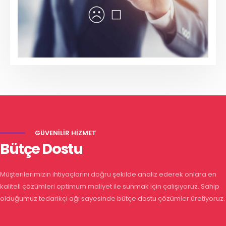
GÜVENİLİR HİZMET
Bütçe Dostu
Müşterilerimizin ihtiyaçlarını doğru şekilde analiz ederek onlara en
kaliteli çözümleri optimum maliyet ile sunmak için çalışıyoruz. Sahip
olduğumuz tedarikçi ağı sayesinde bütçe dostu çözümler üretiyoruz.